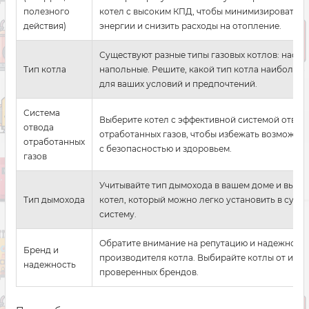
полезного
котел с высоким КПД, чтобы минимизировать п
действия)
энергии и снизить расходы на отопление.
Существуют разные типы газовых котлов: насте
Тип котла
напольные. Решите, какой тип котла наиболее 
для ваших условий и предпочтений.
Система
Выберите котел с эффективной системой отвод
отвода
отработанных газов, чтобы избежать возможны
отработанных
с безопасностью и здоровьем.
газов
Учитывайте тип дымохода в вашем доме и выби
Тип дымохода
котел, который можно легко установить в сущ
систему.
Обратите внимание на репутацию и надежност
Бренд и
производителя котла. Выбирайте котлы от изве
надежность
проверенных брендов.