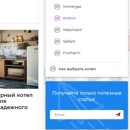
Immergas
Ariston
Viessmann
Vaillant
Protherm
Как выбрать котел
Получайте только полезные
урный котел
статьи!
ля
надежного