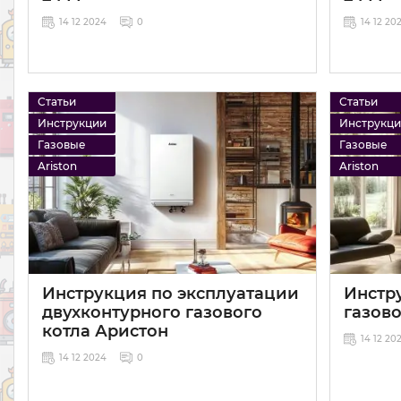
14 12 2024
0
14 12 20
Статьи
Статьи
Инструкции
Инструкц
Газовые
Газовые
Ariston
Ariston
Инструкция по эксплуатации
Инстр
двухконтурного газового
газово
котла Аристон
14 12 20
14 12 2024
0