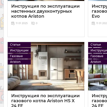
Инструкция по эксплуатации
Инстр
настенных двухконтурных
газово
котлов Ariston
Evo
11 01 2025
0
11 01 20
Статьи
Статьи
Инструкции
Инструкц
Газовые
Газовые
Ariston
Ariston
Инструкция по эксплуатации
Инстр
газового котла Ariston HS X
газово
24 FF
24 FF