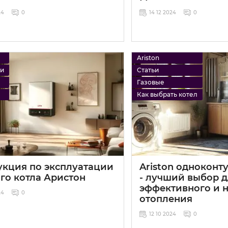
24
0
14 12 2024
0
Ariston
ии
Статьи
Газовые
Как выбрать котел
укция по эксплуатации
Ariston одноконт
го котла Аристон
- лучший выбор д
эффективного и 
24
0
отопления
12 10 2024
0