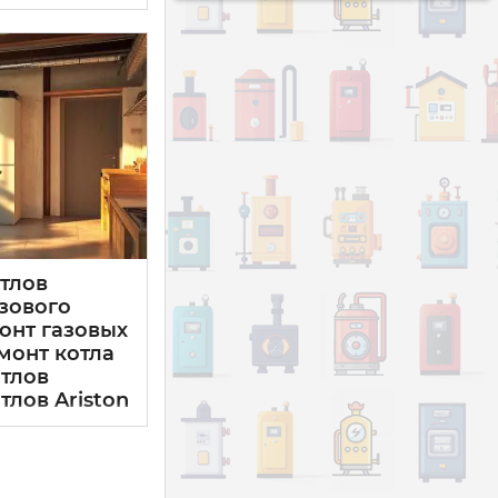
тлов
азового
монт газовых
емонт котла
отлов
тлов Ariston