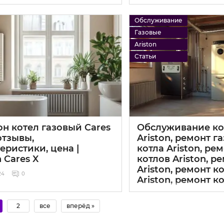
Обслуживание
Газовые
Ariston
Статьи
н котел газовый Cares
Обслуживание ко
 отзывы,
Ariston, ремонт г
еристики, цена |
котла Ariston, ре
n Cares X
котлов Ariston, р
Ariston, ремонт к
24
0
Ariston, ремонт ко
10 10 2024
0
2
все
вперёд »