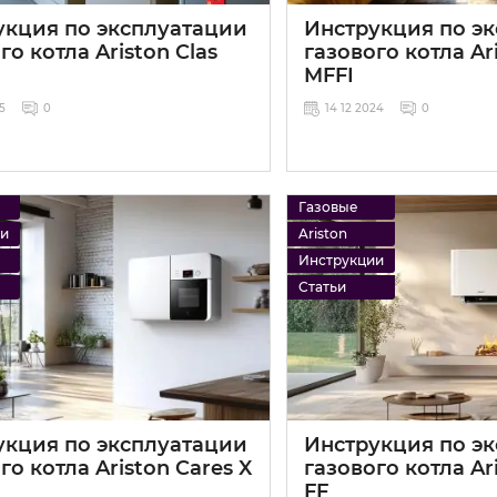
укция по эксплуатации
Инструкция по э
го котла Ariston Clas
газового котла Ar
MFFI
25
0
14 12 2024
0
Газовые
ии
Ariston
Инструкции
Статьи
укция по эксплуатации
Инструкция по э
го котла Ariston Cares X
газового котла Ar
FF