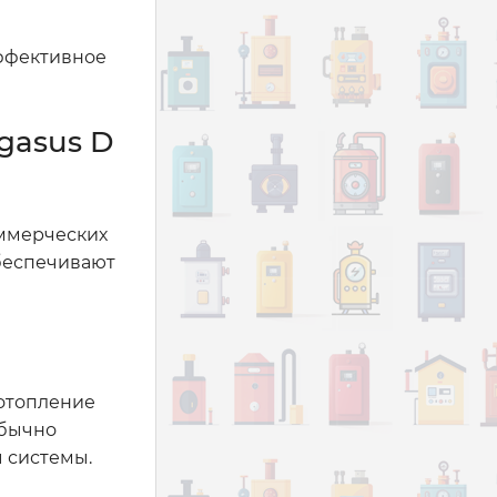
эффективное
gasus D
оммерческих
беспечивают
 отопление
обычно
 системы.