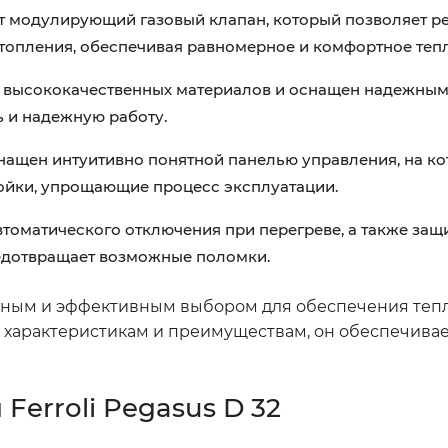
еет модулирующий газовый клапан, который позволяет р
отопления, обеспечивая равномерное и комфортное тепл
з высококачественных материалов и оснащен надежны
ь и надежную работу.
оснащен интуитивно понятной панелью управления, на к
ойки, упрощающие процесс эксплуатации.
оматического отключения при перегреве, а также защ
редотвращает возможные поломки.
адежным и эффективным выбором для обеспечения теп
м характеристикам и преимуществам, он обеспечива
erroli Pegasus D 32