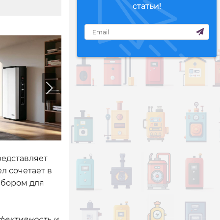
статьи!
едставляет
л сочетает в
ыбором для
фективность и