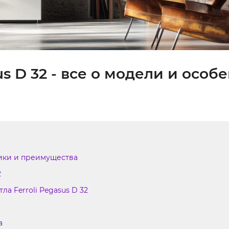
us D 32 - все о модели и особ
стики и преимущества
2
а Ferroli Pegasus D 32
а