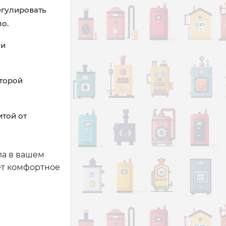
егулировать
о.
ми
оторой
итой от
ла в вашем
ет комфортное