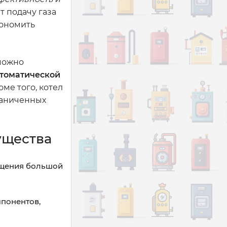
т подачу газа
кономить
 можно
втоматической
ме того, котел
раниченных
ущества
мещения большой
понентов,