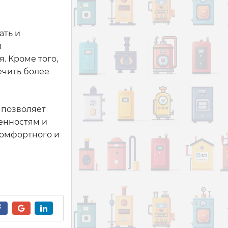
ать и
и
. Кроме того,
ечить более
 позволяет
енностям и
комфортного и