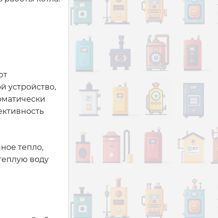
ют
й устройство,
томатически
ективность
ное тепло,
теплую воду