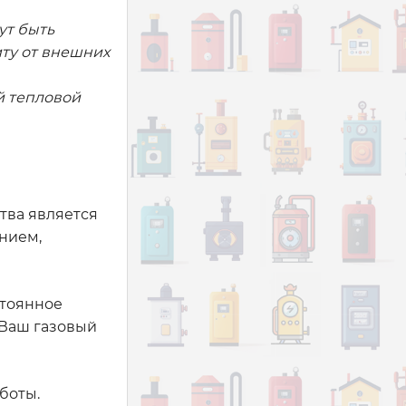
ут быть
иту от внешних
й тепловой
тва является
нием,
стоянное
 Ваш газовый
боты.