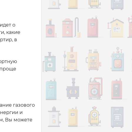
идет о
и, какие
ртир, в
фортную
 проще
ание газового
энергии и
ом, Вы можете