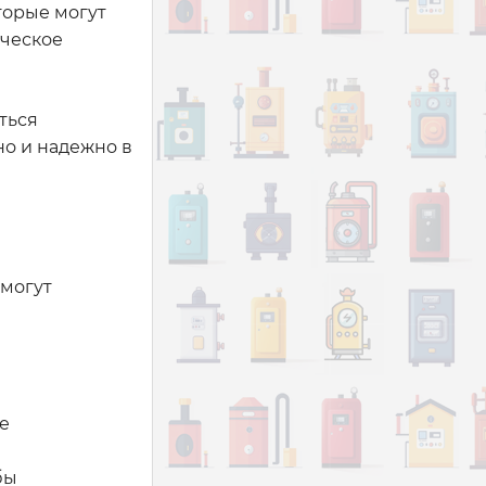
торые могут
ическое
ться
но и надежно в
омогут
е
бы