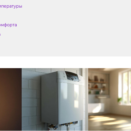
емпературы
комфорта
а