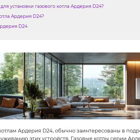
для установки газового котла Ардерия D24?
котла Ардерия D24?
Ардерия D24
отлам Ардерия D24, обычно заинтересованы в под
уживанию этих устройств. Газовые котлы серии Арде