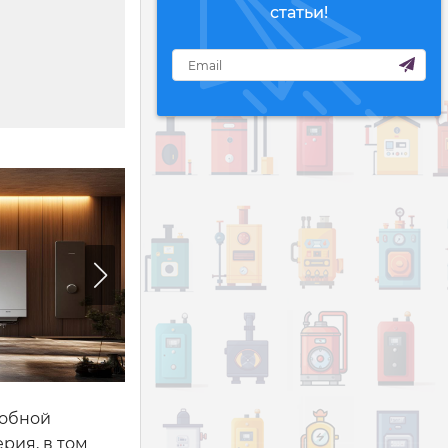
статьи!
робной
рия, в том