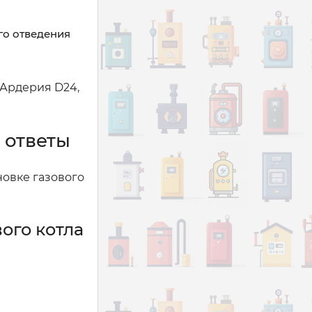
го отведения
 Ардерия D24,
 ответы
новке газового
ого котла