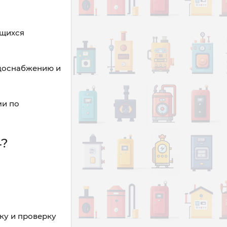
ющихся
одоснабжению и
ми по
4?
ку и проверку