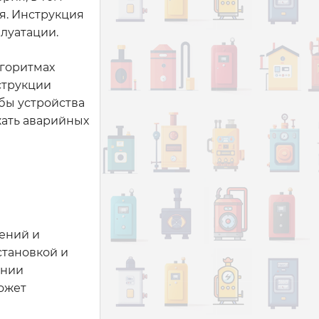
я. Инструкция
плуатации.
лгоритмах
струкции
бы устройства
жать аварийных
ений и
становкой и
ении
ожет