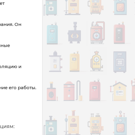
ет
рания. Он
нные
оляцию и
ие его работы.
ациям: