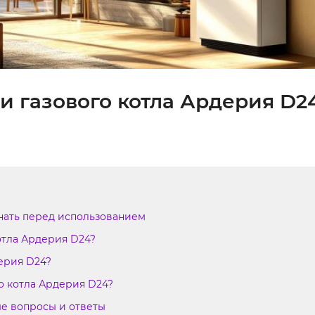
и газового котла Ардерия D2
знать перед использованием
отла Ардерия D24?
ерия D24?
о котла Ардерия D24?
ые вопросы и ответы