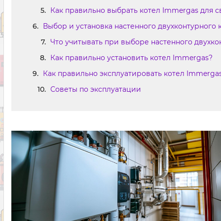
Как правильно выбрать котел Immergas для с
Выбор и установка настенного двухконтурного 
Что учитывать при выборе настенного двухко
Как правильно установить котел Immergas?
Как правильно эксплуатировать котел Immerga
Советы по эксплуатации