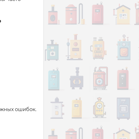
?
ожных ошибок.