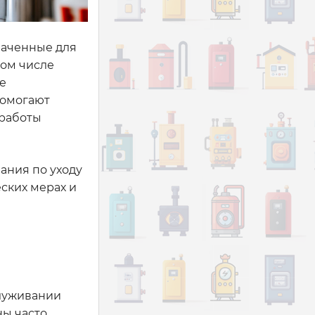
наченные для
том числе
е
помогают
 работы
ания по уходу
ских мерах и
служивании
ны часто