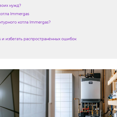
воих нужд?
котла Immergas
нтурного котла Immergas?
s и избегать распространённых ошибок