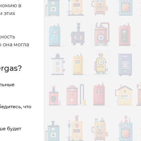
ономию в
и этих
щность
ы она могла
ergas?
альные
едитесь, что
ше будет