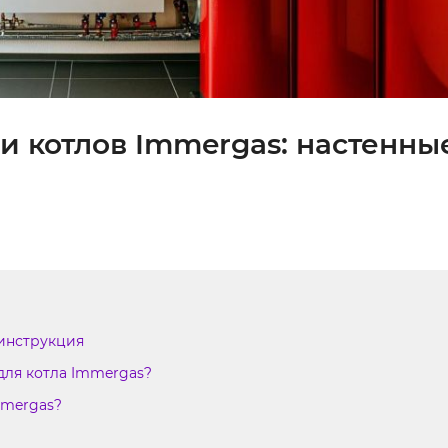
и котлов Immergas: настенны
 инструкция
для котла Immergas?
mmergas?