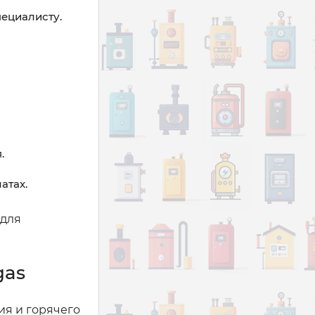
пециалисту.
.
атах.
 для
gas
ия и горячего