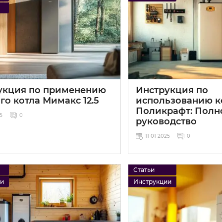
укция по применению
Инструкция по
го котла Мимакс 12.5
использованию к
Поликрафт: Полн
25
0
руководство
11 01 2025
0
Статьи
ии
Инструкции