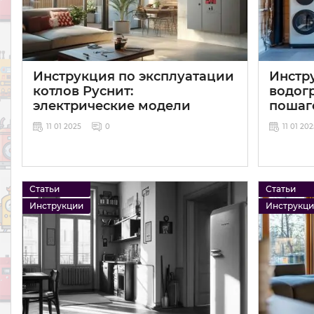
Инструкция по эксплуатации
Инстр
котлов Руснит:
водог
электрические модели
пошаг
11 01 2025
0
11 01 20
Статьи
Статьи
Инструкции
Инструкц