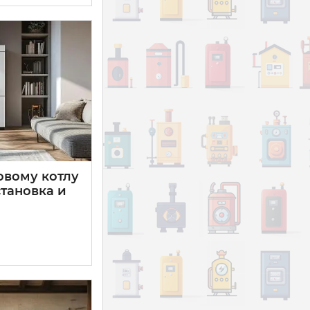
овому котлу
становка и