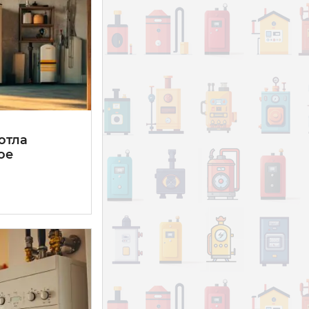
отла
ое