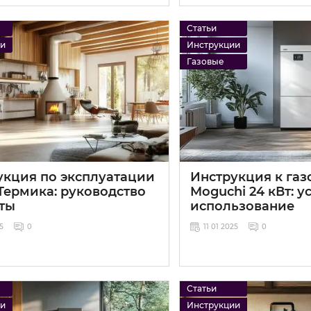
Статьи
ии
Инструкции
Газовые
укция по эксплуатации
Инструкция к газ
Термика: руководство
Moguchi 24 кВт: у
еты
использование
25
0
11 01 2025
0
Статьи
ии
Инструкции