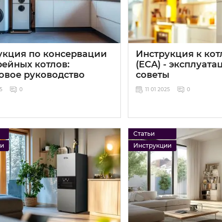
укция по консервации
Инструкция к кот
рейных котлов:
(ECA) - эксплуата
овое руководство
советы
25
0
11 01 2025
0
Статьи
ии
Инструкции