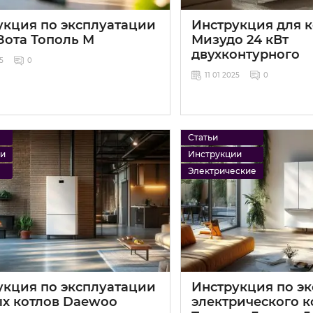
укция по эксплуатации
Инструкция для к
Зота Тополь М
Мизудо 24 кВт
двухконтурного
25
0
11 01 2025
0
Статьи
ии
Инструкции
Электрические
укция по эксплуатации
Инструкция по э
ых котлов Daewoo
электрического к