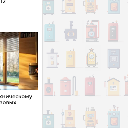
12
ехническому
зовых