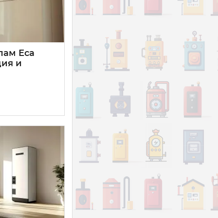
лам Еса
ция и