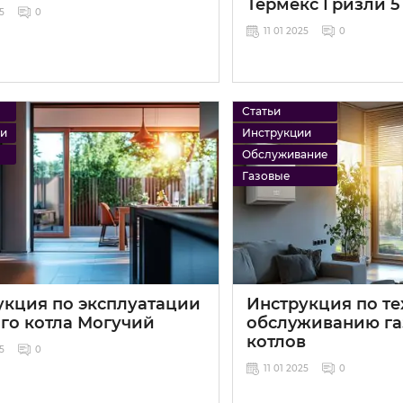
Термекс Гризли 5 
25
0
11 01 2025
0
Статьи
ии
Инструкции
Обслуживание
Газовые
укция по эксплуатации
Инструкция по т
ого котла Могучий
обслуживанию га
котлов
25
0
11 01 2025
0