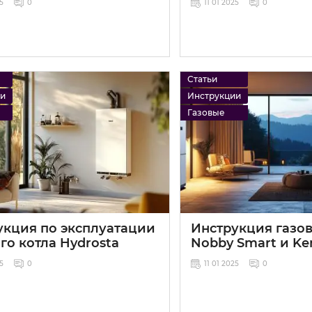
25
0
11 01 2025
0
Статьи
ии
Инструкции
Газовые
укция по эксплуатации
Инструкция газов
го котла Hydrosta
Nobby Smart и Ke
25
0
11 01 2025
0