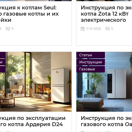
кция к котлам Seul:
Инструкция по э
 газовые котлы и их
котла Zota 12 кВт
ойки
электрического
25
0
11 01 2025
0
Статьи
ии
Инструкции
Газовые
укция по эксплуатации
Инструкция по э
ого котла Ардерия D24
газового котла Оа