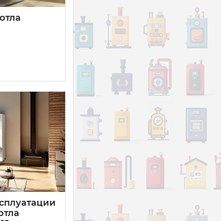
отла
ксплуатации
отла